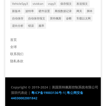
VehicleSpy3
vividcan
vspy3
保存报文
发送报文
新版本
波特率
硬件设置
离线数据记录
网关
脚本
自动保存
自动保存报文
英特佩斯
诊断
车载以太网
逆向分析
错误
频率
首页
全球
联系我们
隐私条款
Copyright © 2019-2024 | 美国英特佩斯控制系统有限公司
深圳代表处 |
粤ICP备19003136号-1|
粤公网安备
44030002001842