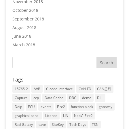
November 2018
October 2018
September 2018
August 2018
June 2018
March 2018
Tags
15765-2
AVB
C-code-interface
CAN-FD
CAN总线
Capture
ccp
Data Cache
DBC
demo
DLL
Doip
ECU
events
Fire2
function block
gateway
graphical panel
License
LIN
NeoVi-Fire2
Rad-Galaxy
save
SiteKey
Tech Days
TSN