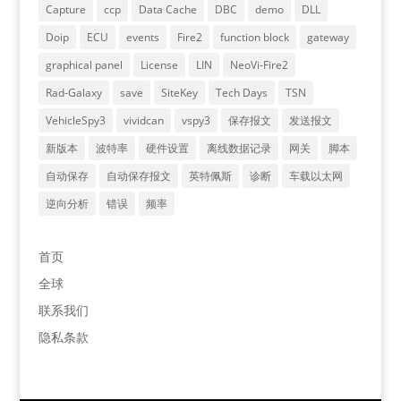
Capture
ccp
Data Cache
DBC
demo
DLL
Doip
ECU
events
Fire2
function block
gateway
graphical panel
License
LIN
NeoVi-Fire2
Rad-Galaxy
save
SiteKey
Tech Days
TSN
VehicleSpy3
vividcan
vspy3
保存报文
发送报文
新版本
波特率
硬件设置
离线数据记录
网关
脚本
自动保存
自动保存报文
英特佩斯
诊断
车载以太网
逆向分析
错误
频率
首页
全球
联系我们
隐私条款