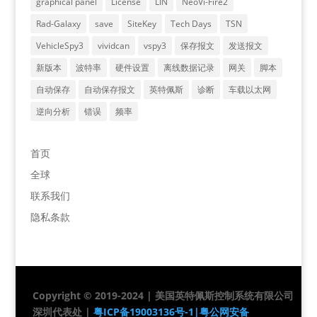
graphical panel
License
LIN
NeoVi-Fire2
Rad-Galaxy
save
SiteKey
Tech Days
TSN
VehicleSpy3
vividcan
vspy3
保存报文
发送报文
新版本
波特率
硬件设置
离线数据记录
网关
脚本
自动保存
自动保存报文
英特佩斯
诊断
车载以太网
逆向分析
错误
频率
首页
全球
联系我们
隐私条款
Copyright © 2019-2024 | 美国英特佩斯控制系统有限公司
深圳代表处 |
粤ICP备19003136号-1|
粤公网安备