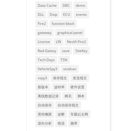
Data Cache
DBC
demo
DLL
Doip
ECU
events
Fire2
function block
gateway
graphical panel
License
LIN
NeoVi-Fire2
Rad-Galaxy
save
SiteKey
Tech Days
TSN
VehicleSpy3
vividcan
vspy3
保存报文
发送报文
新版本
波特率
硬件设置
离线数据记录
网关
脚本
自动保存
自动保存报文
英特佩斯
诊断
车载以太网
逆向分析
错误
频率