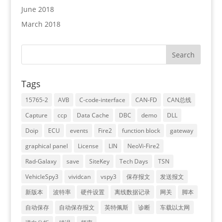
June 2018
March 2018
Tags
15765-2
AVB
C-code-interface
CAN-FD
CAN总线
Capture
ccp
Data Cache
DBC
demo
DLL
Doip
ECU
events
Fire2
function block
gateway
graphical panel
License
LIN
NeoVi-Fire2
Rad-Galaxy
save
SiteKey
Tech Days
TSN
VehicleSpy3
vividcan
vspy3
保存报文
发送报文
新版本
波特率
硬件设置
离线数据记录
网关
脚本
自动保存
自动保存报文
英特佩斯
诊断
车载以太网