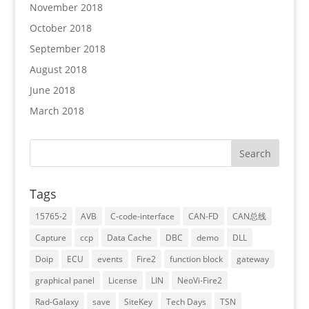
November 2018
October 2018
September 2018
August 2018
June 2018
March 2018
Tags
15765-2
AVB
C-code-interface
CAN-FD
CAN总线
Capture
ccp
Data Cache
DBC
demo
DLL
Doip
ECU
events
Fire2
function block
gateway
graphical panel
License
LIN
NeoVi-Fire2
Rad-Galaxy
save
SiteKey
Tech Days
TSN