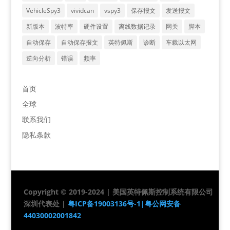
VehicleSpy3
vividcan
vspy3
保存报文
发送报文
新版本
波特率
硬件设置
离线数据记录
网关
脚本
自动保存
自动保存报文
英特佩斯
诊断
车载以太网
逆向分析
错误
频率
首页
全球
联系我们
隐私条款
Copyright © 2019-2024 | 美国英特佩斯控制系统有限公司
深圳代表处 |
粤ICP备19003136号-1|
粤公网安备
44030002001842