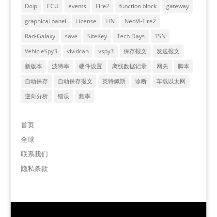
Doip
ECU
events
Fire2
function block
gateway
graphical panel
License
LIN
NeoVi-Fire2
Rad-Galaxy
save
SiteKey
Tech Days
TSN
VehicleSpy3
vividcan
vspy3
保存报文
发送报文
新版本
波特率
硬件设置
离线数据记录
网关
脚本
自动保存
自动保存报文
英特佩斯
诊断
车载以太网
逆向分析
错误
频率
首页
全球
联系我们
隐私条款