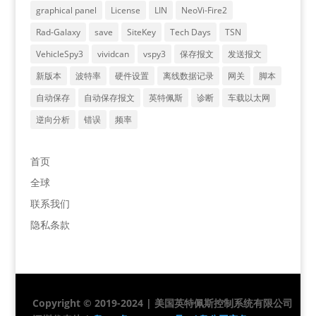
graphical panel
License
LIN
NeoVi-Fire2
Rad-Galaxy
save
SiteKey
Tech Days
TSN
VehicleSpy3
vividcan
vspy3
保存报文
发送报文
新版本
波特率
硬件设置
离线数据记录
网关
脚本
自动保存
自动保存报文
英特佩斯
诊断
车载以太网
逆向分析
错误
频率
首页
全球
联系我们
隐私条款
Copyright © 2019-2024 | 美国英特佩斯控制系统有限公司