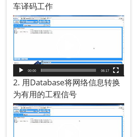
车译码工作
V
i
d
e
o
P
l
a
00:00
06:17
y
2. 用Database将网络信息转换
e
r
为有用的工程信号
V
i
d
e
o