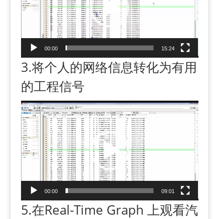
o
P
l
a
00:00
15:24
y
3.将个人的网络信息转化为有用
e
r
的工程信号
V
i
d
e
o
P
l
a
00:00
09:01
y
5.在Real-Time Graph 上观看汽
e
r