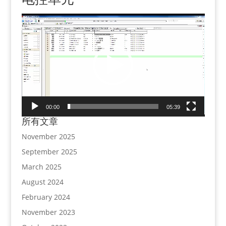
V
i
d
e
o
P
l
a
00:00
05:39
y
所有文章
e
r
November 2025
September 2025
March 2025
August 2024
February 2024
November 2023