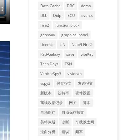
Data Cache
DBC
demo
DLL
Doip
ECU
events
Fire2
function block
gateway
graphical panel
License
LIN
NeoVi-Fire2
Rad-Galaxy
save
SiteKey
Tech Days
TSN
VehicleSpy3
vividcan
vspy3
保存报文
发送报文
新版本
波特率
硬件设置
离线数据记录
网关
脚本
自动保存
自动保存报文
英特佩斯
诊断
车载以太网
逆向分析
错误
频率