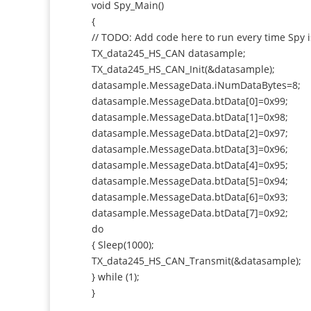
void Spy_Main()
{
// TODO: Add code here to run every time Spy i
TX_data245_HS_CAN datasample;
TX_data245_HS_CAN_Init(&datasample);
datasample.MessageData.iNumDataBytes=8;
datasample.MessageData.btData[0]=0x99;
datasample.MessageData.btData[1]=0x98;
datasample.MessageData.btData[2]=0x97;
datasample.MessageData.btData[3]=0x96;
datasample.MessageData.btData[4]=0x95;
datasample.MessageData.btData[5]=0x94;
datasample.MessageData.btData[6]=0x93;
datasample.MessageData.btData[7]=0x92;
do
{ Sleep(1000);
TX_data245_HS_CAN_Transmit(&datasample);
} while (1);
}