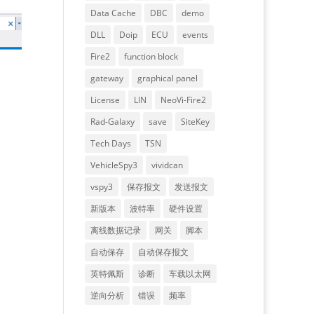
Data Cache
DBC
demo
DLL
Doip
ECU
events
Fire2
function block
gateway
graphical panel
License
LIN
NeoVi-Fire2
Rad-Galaxy
save
SiteKey
Tech Days
TSN
VehicleSpy3
vividcan
vspy3
保存报文
发送报文
新版本
波特率
硬件设置
离线数据记录
网关
脚本
自动保存
自动保存报文
英特佩斯
诊断
车载以太网
逆向分析
错误
频率