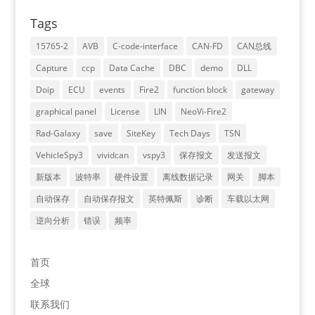
Tags
15765-2
AVB
C-code-interface
CAN-FD
CAN总线
Capture
ccp
Data Cache
DBC
demo
DLL
Doip
ECU
events
Fire2
function block
gateway
graphical panel
License
LIN
NeoVi-Fire2
Rad-Galaxy
save
SiteKey
Tech Days
TSN
VehicleSpy3
vividcan
vspy3
保存报文
发送报文
新版本
波特率
硬件设置
离线数据记录
网关
脚本
自动保存
自动保存报文
英特佩斯
诊断
车载以太网
逆向分析
错误
频率
首页
全球
联系我们