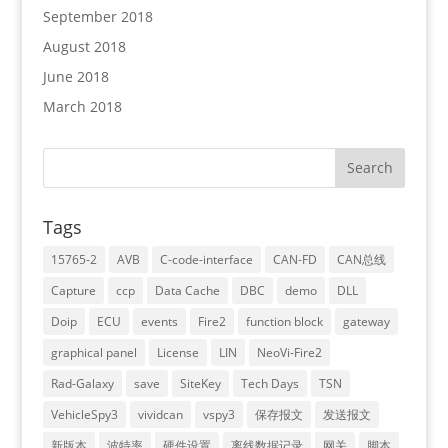
September 2018
August 2018
June 2018
March 2018
Tags
15765-2
AVB
C-code-interface
CAN-FD
CAN总线
Capture
ccp
Data Cache
DBC
demo
DLL
Doip
ECU
events
Fire2
function block
gateway
graphical panel
License
LIN
NeoVi-Fire2
Rad-Galaxy
save
SiteKey
Tech Days
TSN
VehicleSpy3
vividcan
vspy3
保存报文
发送报文
新版本
波特率
硬件设置
离线数据记录
网关
脚本