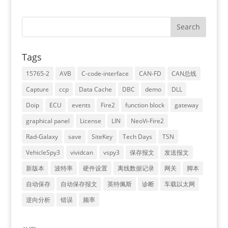
Tags
15765-2
AVB
C-code-interface
CAN-FD
CAN总线
Capture
ccp
Data Cache
DBC
demo
DLL
Doip
ECU
events
Fire2
function block
gateway
graphical panel
License
LIN
NeoVi-Fire2
Rad-Galaxy
save
SiteKey
Tech Days
TSN
VehicleSpy3
vividcan
vspy3
保存报文
发送报文
新版本
波特率
硬件设置
离线数据记录
网关
脚本
自动保存
自动保存报文
英特佩斯
诊断
车载以太网
逆向分析
错误
频率