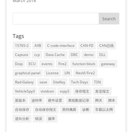
March 2018
Tags
15765-2
AVB
C-code-interface
CAN-FD
CAN总线
Capture
ccp
Data Cache
DBC
demo
DLL
Doip
ECU
events
Fire2
function block
gateway
graphical panel
License
LIN
NeoVi-Fire2
Rad-Galaxy
save
SiteKey
Tech Days
TSN
VehicleSpy3
vividcan
vspy3
保存报文
发送报文
新版本
波特率
硬件设置
离线数据记录
网关
脚本
自动保存
自动保存报文
英特佩斯
诊断
车载以太网
逆向分析
错误
频率